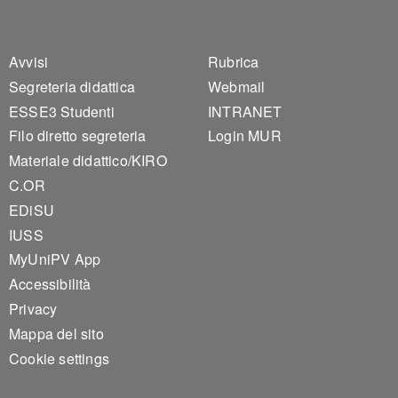
Footer 1
Footer 2
Avvisi
Rubrica
Segreteria didattica
Webmail
ESSE3 Studenti
INTRANET
Filo diretto segreteria
Login MUR
Materiale didattico/KIRO
C.OR
EDiSU
IUSS
MyUniPV App
Accessibilità
Privacy
Mappa del sito
Cookie settings