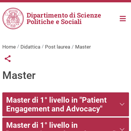
Salta al contenuto principale
Dipartimento di Scienze
Politiche e Sociali
Home
Didattica
Post laurea
Master
Links condivisione social
Share button
Master
Master di 1° livello in "Patient
Engagement and Advocacy"
Master di 1° livello in