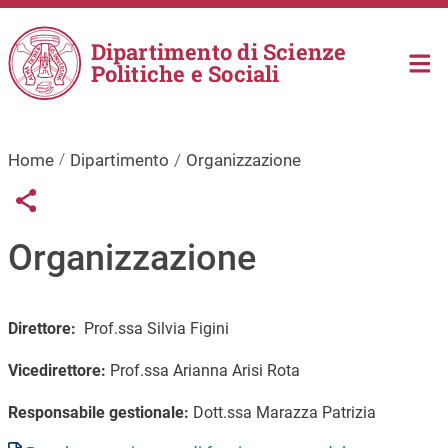
Salta al contenuto principale
Dipartimento di Scienze
Politiche e Sociali
Home
Dipartimento
Organizzazione
Links condivisione social
Share button
Organizzazione
Direttore:
Prof.ssa Silvia Figini
Vicedirettore:
Prof.ssa Arianna Arisi Rota
Responsabile gestionale
:
Dott.ssa Marazza Patrizia