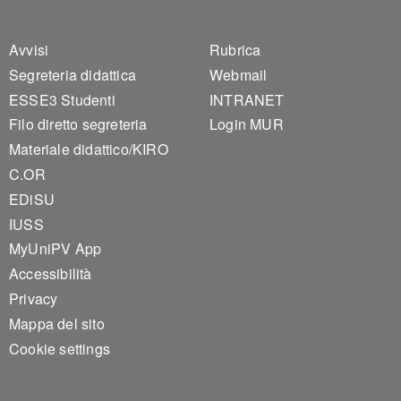
Footer 1
Footer 2
Avvisi
Rubrica
Segreteria didattica
Webmail
ESSE3 Studenti
INTRANET
Filo diretto segreteria
Login MUR
Materiale didattico/KIRO
C.OR
EDiSU
IUSS
MyUniPV App
Accessibilità
Privacy
Mappa del sito
Cookie settings