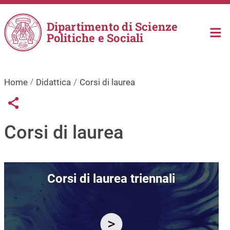
Salta al contenuto principale
Dipartimento di Scienze
Politiche e Sociali
Home
Didattica
Corsi di laurea
Links condivisione social
Share button
Corsi di laurea
Immagine
Corsi di laurea triennali