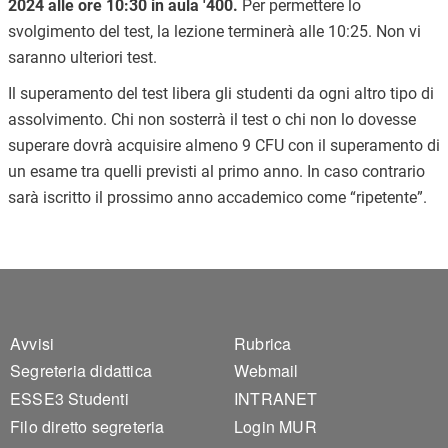
2024 alle ore 10:30 in aula '400.
Per permettere lo
svolgimento del test, la lezione terminerà alle 10:25. Non vi
saranno ulteriori test.
Il superamento del test libera gli studenti da ogni altro tipo di
assolvimento. Chi non sosterrà il test o chi non lo dovesse
superare dovrà acquisire almeno 9 CFU con il superamento di
un esame tra quelli previsti al primo anno. In caso contrario
sarà iscritto il prossimo anno accademico come “ripetente”.
Footer 1
Footer 2
Avvisi
Rubrica
Segreteria didattica
Webmail
ESSE3 Studenti
INTRANET
Filo diretto segreteria
Login MUR