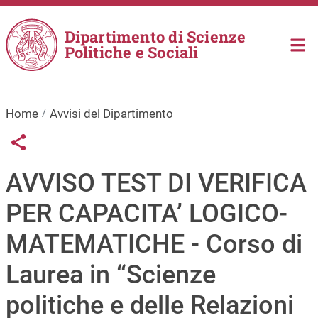
Salta al contenuto principale
Dipartimento di Scienze
Politiche e Sociali
Home
Avvisi del Dipartimento
Links condivisione social
Share button
AVVISO TEST DI VERIFICA
PER CAPACITA’ LOGICO-
MATEMATICHE - Corso di
Laurea in “Scienze
politiche e delle Relazioni