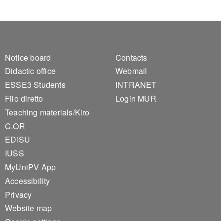
Footer 1
Footer 2
Notice board
Contacts
Didactic office
Webmail
ESSE3 Students
INTRANET
Filo diretto
Login MUR
Teaching materials/Kiro
C.OR
EDiSU
IUSS
MyUniPV App
Accessibility
Privacy
Website map