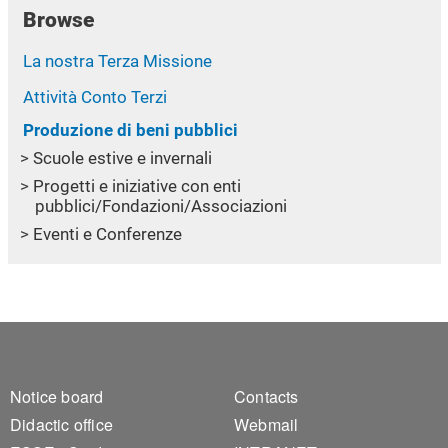
Browse
La nostra Terza Missione
Attività Conto Terzi
Produzione di beni pubblici
Scuole estive e invernali
Progetti e iniziative con enti
pubblici/Fondazioni/Associazioni
Eventi e Conferenze
Footer 1
Footer 2
Notice board
Contacts
Didactic office
Webmail