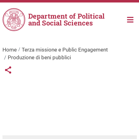
Skip to main content
Department of Political
and Social Sciences
Home
Terza missione e Public Engagement
Produzione di beni pubblici
Links condivisione social
Share button